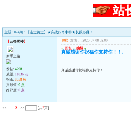
站
主题 : 074期：【走过路过】★实战四肖中特★长跟必赚！
10楼
发表于: 2026-07-08 02:00
---
【
云锁雾楼
】
u
回复
u
编辑
u
真诚感谢你祝福你支持你！！.
新手上路
发帖:
4298
真诚感谢你祝福你支持你！！.
威望:
11836 点
铜币:
3558 枚
贡献值:
0 点
好评度:
0 点
<<
1
2
>>
[共
2
页]