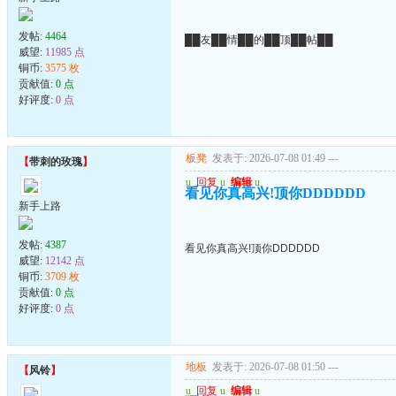
发帖:
4464
██友██情██的██顶██帖██
威望:
11985 点
铜币:
3575 枚
贡献值:
0 点
好评度:
0 点
板凳
发表于: 2026-07-08 01:49
---
【
带刺的玫瑰
】
u
回复
u
编辑
u
看见你真高兴!顶你DDDDDD
新手上路
发帖:
4387
看见你真高兴!顶你DDDDDD
威望:
12142 点
铜币:
3709 枚
贡献值:
0 点
好评度:
0 点
地板
发表于: 2026-07-08 01:50
---
【
风铃
】
u
回复
u
编辑
u