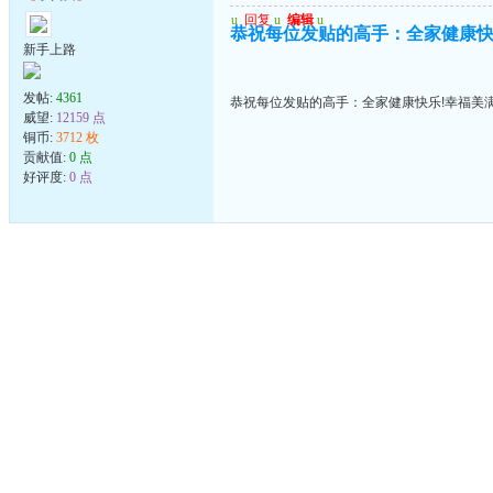
u
回复
u
编辑
u
恭祝每位发贴的高手：全家健康快
新手上路
发帖:
4361
恭祝每位发贴的高手：全家健康快乐!幸福美满
威望:
12159 点
铜币:
3712 枚
贡献值:
0 点
好评度:
0 点