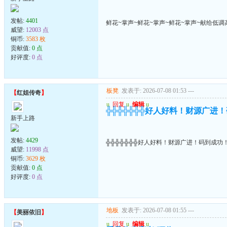
发帖:
4401
鲜花~掌声~鲜花~掌声~鲜花~掌声~献给低调
威望:
12003 点
铜币:
3583 枚
贡献值:
0 点
好评度:
0 点
板凳
发表于: 2026-07-08 01:53
---
【
红姐传奇
】
u
回复
u
编辑
u
╬╬╬╬╬╬╬好人好料！财源广进
新手上路
发帖:
4429
╬╬╬╬╬╬╬好人好料！财源广进！码到成功
威望:
11998 点
铜币:
3629 枚
贡献值:
0 点
好评度:
0 点
地板
发表于: 2026-07-08 01:55
---
【
美丽依旧
】
u
回复
u
编辑
u