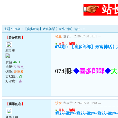
站
主题 : 074期：【喜多郎郎】致富神话〖大小中特〗连中~！
楼主
发表于: 2026-07-08 01:01
---
【
喜多郎郎
】
u
回复
u
编辑
u
074期：【喜多郎郎】致富神话〖
精灵王
发帖:
4683
威望:
7275 点
074期:
◆
喜多郎郎
◆
大
铜币:
1640 枚
贡献值:
0 点
好评度:
0 点
沙发
发表于: 2026-07-08 01:48
---
【
飘零的心
】
u
回复
u
编辑
u
鲜花~掌声~鲜花~掌声~鲜花~掌声
新手上路