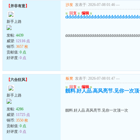
沙发
发表于: 2026-07-08 01:46
---
【
并非有意
】
u
回复
u
编辑
u
dddddddddddddddddddddddddd
新手上路
发帖:
4439
dddddddddddddddddddddddddddddddddd
威望:
12116 点
铜币:
3657 枚
贡献值:
0 点
好评度:
0 点
板凳
发表于: 2026-07-08 01:47
---
【
六合狂风
】
u
回复
u
编辑
u
靓料.好人品.高风亮节.见你一次
新手上路
发帖:
4286
靓料.好人品.高风亮节.见你一次顶一次
威望:
11725 点
铜币:
3550 枚
贡献值:
0 点
好评度:
0 点