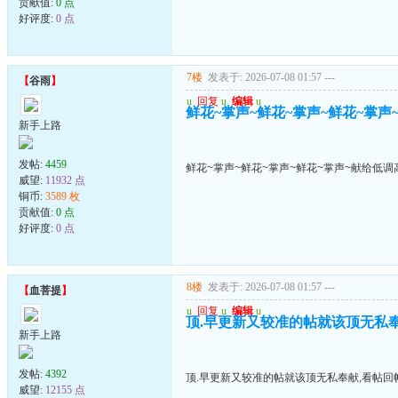
贡献值:
0 点
好评度:
0 点
7楼
发表于: 2026-07-08 01:57
---
【
谷雨
】
u
回复
u
编辑
u
鲜花~掌声~鲜花~掌声~鲜花~掌声
新手上路
发帖:
4459
鲜花~掌声~鲜花~掌声~鲜花~掌声~献给低调
威望:
11932 点
铜币:
3589 枚
贡献值:
0 点
好评度:
0 点
8楼
发表于: 2026-07-08 01:57
---
【
血菩提
】
u
回复
u
编辑
u
顶.早更新又较准的帖就该顶无私
新手上路
发帖:
4392
顶.早更新又较准的帖就该顶无私奉献,看帖回
威望:
12155 点