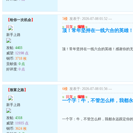
5楼
发表于: 2026-07-08 01:52
---
【
给你一次机会
】
u
回复
u
编辑
u
顶！常年坚持在一线六合的英雄
新手上路
发帖:
4403
顶！常年坚持在一线六合的英雄！感谢你的
威望:
12198 点
铜币:
3718 枚
贡献值:
0 点
好评度:
0 点
6楼
发表于: 2026-07-08 01:56
---
【
致富之路
】
u
回复
u
编辑
u
一个字：牛，不管怎么样，我都
新手上路
发帖:
4318
一个字：牛，不管怎么样，我都永远跟定你
威望:
11935 点
铜币:
3624 枚