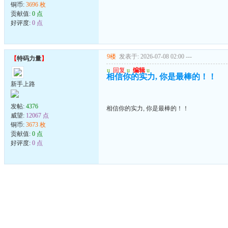
铜币:
3696 枚
贡献值:
0 点
好评度:
0 点
9楼
发表于: 2026-07-08 02:00
---
【
特码力量
】
u
回复
u
编辑
u
相信你的实力, 你是最棒的！！
新手上路
发帖:
4376
相信你的实力, 你是最棒的！！
威望:
12067 点
铜币:
3673 枚
贡献值:
0 点
好评度:
0 点