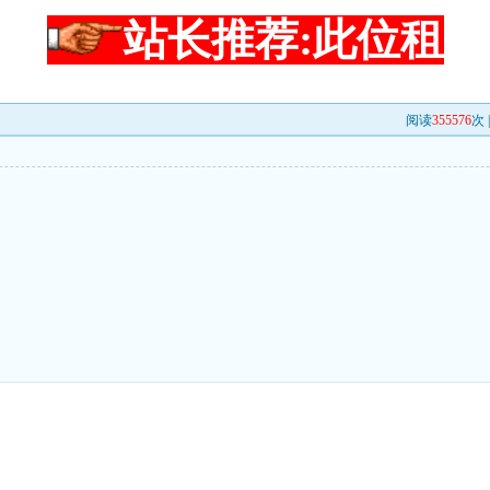
站长推荐:此位租
阅读
355576
次 