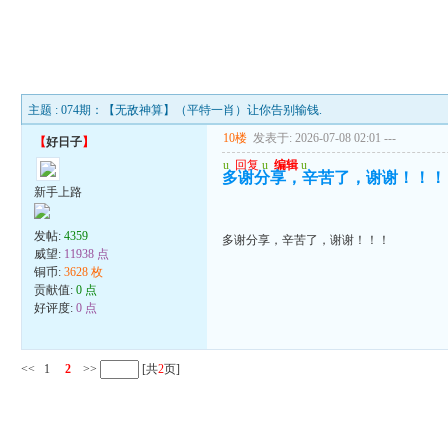
主题 : 074期：【无敌神算】（平特一肖）让你告别输钱.
10楼
发表于: 2026-07-08 02:01
---
【
好日子
】
u
回复
u
编辑
u
多谢分享，辛苦了，谢谢！！！
新手上路
发帖:
4359
多谢分享，辛苦了，谢谢！！！
威望:
11938 点
铜币:
3628 枚
贡献值:
0 点
好评度:
0 点
<<
1
2
>>
[共
2
页]