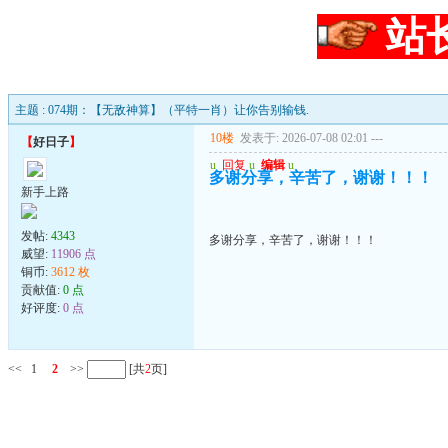
站
主题 : 074期：【无敌神算】（平特一肖）让你告别输钱.
10楼
发表于: 2026-07-08 02:01
---
【
好日子
】
u
回复
u
编辑
u
多谢分享，辛苦了，谢谢！！！
新手上路
发帖:
4343
多谢分享，辛苦了，谢谢！！！
威望:
11906 点
铜币:
3612 枚
贡献值:
0 点
好评度:
0 点
<<
1
2
>>
[共
2
页]