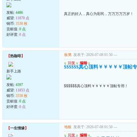
发帖:
4486
真正的好人，真心为彩民，万万万万万岁！
威望:
11870 点
铜币:
3530 枚
贡献值:
0 点
好评度:
0 点
板凳
发表于: 2026-07-08 01:50
---
【
热咖啡
】
u
回复
u
编辑
u
$$$$$$真心顶料￥￥￥￥￥顶帖
新手上路
发帖:
4397
$$$$$$真心顶料￥￥￥￥￥顶帖专用！
威望:
11853 点
铜币:
3558 枚
贡献值:
0 点
好评度:
0 点
地板
发表于: 2026-07-08 01:50
---
【
一生情缘
】
u
回复
u
编辑
u