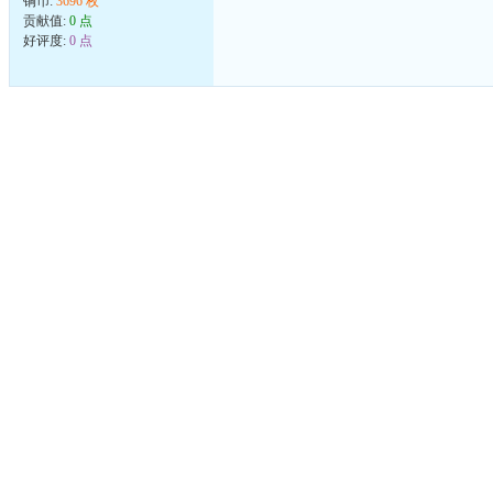
铜币:
3696 枚
贡献值:
0 点
好评度:
0 点