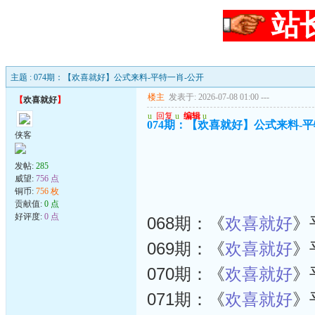
站
主题 : 074期：【欢喜就好】公式来料-平特一肖-公开
楼主
发表于: 2026-07-08 01:00
---
【
欢喜就好
】
u
回复
u
编辑
u
074期：【欢喜就好】公式来料-平
侠客
发帖:
285
威望:
756 点
铜币:
756 枚
贡献值:
0 点
好评度:
0 点
068期：《
欢喜就好
》
069期：《
欢喜就好
》
070期：《
欢喜就好
》
071期：《
欢喜就好
》