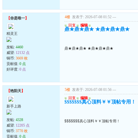
4楼
发表于: 2026-07-08 01:52
---
【
你是唯一
】
u
回复
u
编辑
u
鼎★鼎★鼎★ ★鼎★鼎★鼎★
精灵王
发帖:
4460
鼎★鼎★鼎★ ★鼎★鼎★鼎★
威望:
12132 点
铜币:
3669 枚
贡献值:
0 点
好评度:
0 点
5楼
发表于: 2026-07-08 01:56
---
【
艳阳天
】
u
回复
u
编辑
u
$$$$$$$真心顶料￥￥顶帖专用！
新手上路
发帖:
4328
$$$$$$$真心顶料￥￥顶帖专用！
威望:
12205 点
铜币:
3770 枚
贡献值:
0 点