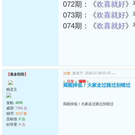
072期：《
欢喜就好
》
073期：《
欢喜就好
》
074期：《
欢喜就好
》
沙发
发表于: 2026-07-08 01:47
---
【
喜多郎郎
】
u
回复
u
编辑
u
焉能掉低！大家走过路过别错过
精灵王
发帖:
4698
焉能掉低！大家走过路过别错过
威望:
7304 点
铜币:
1655 枚
贡献值:
0 点
好评度:
0 点