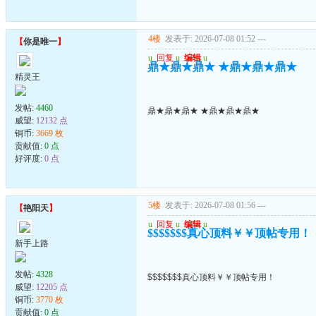
4楼
发表于: 2026-07-08 01:52
---
【
你是唯一
】
u
回复
u
编辑
u
鼎★鼎★鼎★ ★鼎★鼎★鼎★
精灵王
发帖:
4460
鼎★鼎★鼎★ ★鼎★鼎★鼎★
威望:
12132 点
铜币:
3669 枚
贡献值:
0 点
好评度:
0 点
5楼
发表于: 2026-07-08 01:56
---
【
艳阳天
】
u
回复
u
编辑
u
$$$$$$$真心顶料￥￥顶帖专用！
新手上路
发帖:
4328
$$$$$$$真心顶料￥￥顶帖专用！
威望:
12205 点
铜币:
3770 枚
贡献值:
0 点