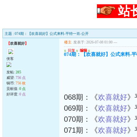
站
主题 : 074期：【欢喜就好】公式来料-平特一肖-公开
楼主
发表于: 2026-07-08 01:00
---
【
欢喜就好
】
u
回复
u
编辑
u
074期：【欢喜就好】公式来料-平
侠客
发帖:
285
威望:
756 点
铜币:
756 枚
贡献值:
0 点
好评度:
0 点
068期：《
欢喜就好
》
069期：《
欢喜就好
》
070期：《
欢喜就好
》
071期：《
欢喜就好
》