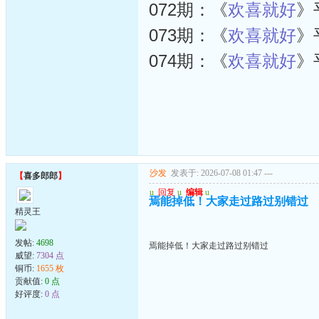
072期：《
欢喜就好
》
073期：《
欢喜就好
》
074期：《
欢喜就好
》
沙发
发表于: 2026-07-08 01:47
---
【
喜多郎郎
】
u
回复
u
编辑
u
焉能掉低！大家走过路过别错过
精灵王
发帖:
4698
焉能掉低！大家走过路过别错过
威望:
7304 点
铜币:
1655 枚
贡献值:
0 点
好评度:
0 点