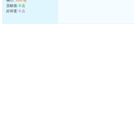
铜币:
3696 枚
贡献值:
0 点
好评度:
0 点