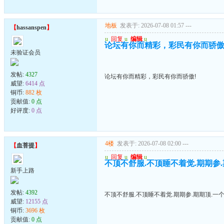
地板
发表于: 2026-07-08 01:57
---
【
hassanspen
】
u
回复
u
编辑
u
论坛有你而精彩，彩民有你而骄傲
未验证会员
发帖:
4327
论坛有你而精彩，彩民有你而骄傲!
威望:
6414 点
铜币:
882 枚
贡献值:
0 点
好评度:
0 点
4楼
发表于: 2026-07-08 02:00
---
【
血菩提
】
u
回复
u
编辑
u
不顶不舒服.不顶睡不着觉.期期参.期
新手上路
发帖:
4392
不顶不舒服.不顶睡不着觉.期期参.期期顶.一个劲
威望:
12155 点
铜币:
3696 枚
贡献值:
0 点