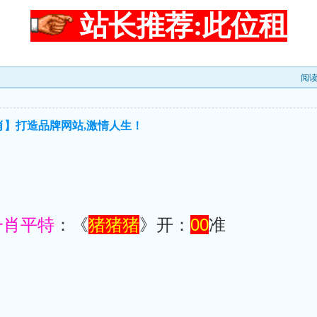
站长推荐:此位租
阅
肖】打造品牌网站,激情人生！
一肖平特
：《
猪猪猪
》开：
00
准