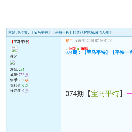
主题 : 074期：【宝马平特】【平特一肖】打造品牌网站,激情人生！
楼主
发表于: 2026-07-08 01:00
---
【
宝马平特
】
u
回复
u
编辑
u
074期：【宝马平特】【平特一
侠客
发帖:
284
威望:
752 点
铜币:
752 枚
贡献值:
0 点
好评度:
0 点
074期【
宝马平特
】