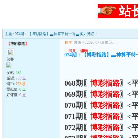
站
主题 : 074期：【博彩指路】▃神算平特一肖▃实力见证！
楼主
发表于: 2026-07-08 01:00
---
【
博彩指路
】
u
回复
u
编辑
u
074期：【博彩指路】▃神算平
侠客
发帖:
285
威望:
753 点
068期〖
博彩指路
〗<
铜币:
753 枚
贡献值:
0 点
069期〖
博彩指路
〗<
好评度:
0 点
070期〖
博彩指路
〗<
071期〖
博彩指路
〗<
072期〖
博彩指路
〗<