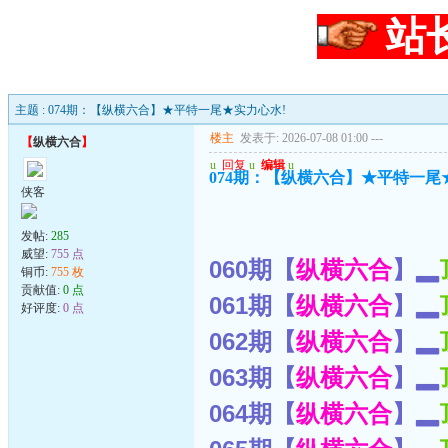
站
主题 : 074期：【纵横六合】★平特一尾★实力心水!
楼主
发表于: 2026-07-08 01:00
---
【
纵横六合
】
u
回复
u
编辑
u
074期：【纵横六合】★平特一尾
侠客
发帖:
285
威望:
755 点
060期【
纵横六合
】▂
铜币:
755 枚
贡献值:
0 点
061期【
纵横六合
】▂
好评度:
0 点
062期【
纵横六合
】▂
063期【
纵横六合
】▂
064期【
纵横六合
】▂