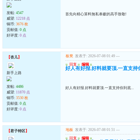
发帖:
4547
首先向精心算料無私奉獻的高手致敬!
威望:
12218 点
铜币:
3676 枚
贡献值:
0 点
好评度:
0 点
板凳
发表于: 2026-07-08 01:49
---
【
杏儿
】
u
回复
u
编辑
u
好人有好报.好料就要顶.一直支持你到
新手上路
发帖:
4486
好人有好报.好料就要顶.一直支持你到底...
威望:
11870 点
铜币:
3530 枚
贡献值:
0 点
好评度:
0 点
地板
发表于: 2026-07-08 01:51
---
【
君子特区
】
u
回复
u
编辑
u