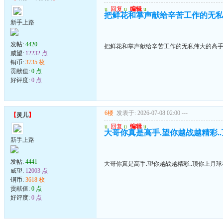
u
回复
u
编辑
u
把鲜花和掌声献给辛苦工作的无
新手上路
发帖:
4420
把鲜花和掌声献给辛苦工作的无私伟大的高
威望:
12232 点
铜币:
3735 枚
贡献值:
0 点
好评度:
0 点
6楼
发表于: 2026-07-08 02:00
---
【
灵儿
】
u
回复
u
编辑
u
大哥你真是高手.望你越战越精彩.
新手上路
发帖:
4441
大哥你真是高手.望你越战越精彩..顶你上月
威望:
12003 点
铜币:
3618 枚
贡献值:
0 点
好评度:
0 点