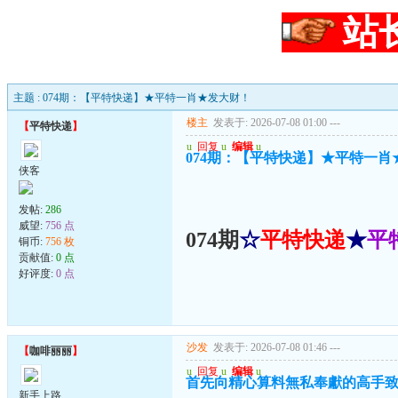
站
主题 : 074期：【平特快递】★平特一肖★发大财！
楼主
发表于: 2026-07-08 01:00
---
【
平特快递
】
u
回复
u
编辑
u
074期：【平特快递】★平特一肖
侠客
发帖:
286
威望:
756 点
074期
☆
平特快递
★
平
铜币:
756 枚
贡献值:
0 点
好评度:
0 点
沙发
发表于: 2026-07-08 01:46
---
【
咖啡丽丽
】
u
回复
u
编辑
u
首先向精心算料無私奉獻的高手致
新手上路