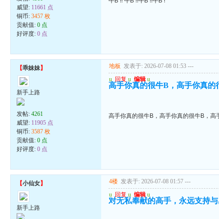
牛B !! 牛B !!牛B !!牛B !
威望:
11661 点
铜币:
3457 枚
贡献值:
0 点
好评度:
0 点
地板
发表于: 2026-07-08 01:53
---
【
乖妹妹
】
u
回复
u
编辑
u
高手你真的很牛B，高手你真的
新手上路
发帖:
4261
高手你真的很牛B，高手你真的很牛B，高
威望:
11905 点
铜币:
3587 枚
贡献值:
0 点
好评度:
0 点
4楼
发表于: 2026-07-08 01:57
---
【
小仙女
】
u
回复
u
编辑
u
对无私奉献的高手，永远支持与
新手上路