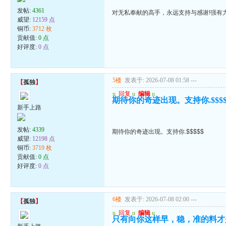
发帖:
4361
对无私奉献的高手，永远支持与感谢!强有
威望:
12159 点
铜币:
3712 枚
贡献值:
0 点
好评度:
0 点
5楼
发表于: 2026-07-08 01:58
---
【
孤独
】
u
回复
u
编辑
u
期待你的奇迹出现。支持你.$$$$
新手上路
发帖:
4339
期待你的奇迹出现。支持你.$$$$$
威望:
12198 点
铜币:
3719 枚
贡献值:
0 点
好评度:
0 点
6楼
发表于: 2026-07-08 02:00
---
【
孤独
】
u
回复
u
编辑
u
只有向你这样早，稳，准的料才