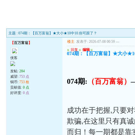
主题 : 074期：【百万富翁】★大小★10中10.你可跟了？
楼主
发表于: 2026-07-08 00:59
---
【
百万富翁
】
u
回复
u
编辑
u
074期：【百万富翁】★大小★1
侠客
发帖:
284
威望:
753 点
074期:
（百万富翁）
铜币:
753 枚
贡献值:
0 点
好评度:
0 点
成功在于把握,只要对
欺骗,在这里只有真诚
而归！每一期都是靠实