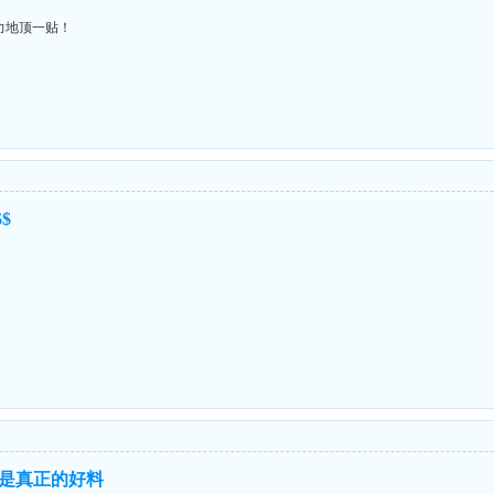
力地顶一贴！
$
是真正的好料