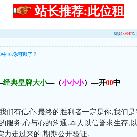
站长推荐:此位租
阅读
188047
次 
0中10.你可跟了？
—
经典皇牌大小
—（
小小小
）—开
00
中
我们有信心,最终的胜利者一定是你,我们是
的服务,心与心的沟通.本人以信誉求生存,以
力走过来的,期期公开验证.