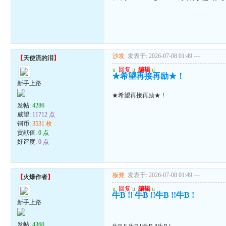
沙发
发表于: 2026-07-08 01:49
---
【
天使流的泪
】
u
回复
u
编辑
u
★希望再接再励★！
新手上路
★希望再接再励★！
发帖:
4286
威望:
11712 点
铜币:
3531 枚
贡献值:
0 点
好评度:
0 点
板凳
发表于: 2026-07-08 01:49
---
【
火爆作者
】
u
回复
u
编辑
u
牛B !! 牛B !!牛B !!牛B !
新手上路
发帖:
4360