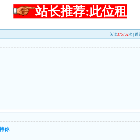
站长推荐:此位租
阅读
375762
次 |
返
持你