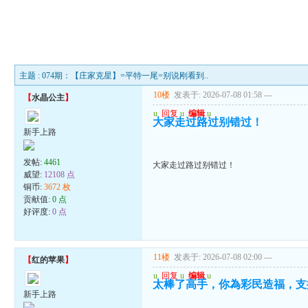
主题 : 074期：【庄家克星】=平特一尾=别说刚看到..
10楼
发表于: 2026-07-08 01:58
---
【
水晶公主
】
u
回复
u
编辑
u
大家走过路过别错过！
新手上路
发帖:
4461
大家走过路过别错过！
威望:
12108 点
铜币:
3672 枚
贡献值:
0 点
好评度:
0 点
11楼
发表于: 2026-07-08 02:00
---
【
红的苹果
】
u
回复
u
编辑
u
太棒了高手，你為彩民造福，支
新手上路