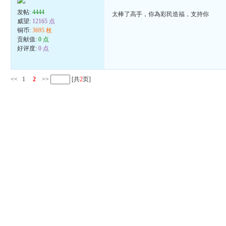
发帖:
4444
太棒了高手，你為彩民造福，支持你
威望:
12165 点
铜币:
3695 枚
贡献值:
0 点
好评度:
0 点
<<
1
2
>>
[共
2
页]