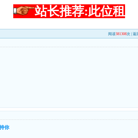
站长推荐:此位租
阅读
381308
次 |
返
持你