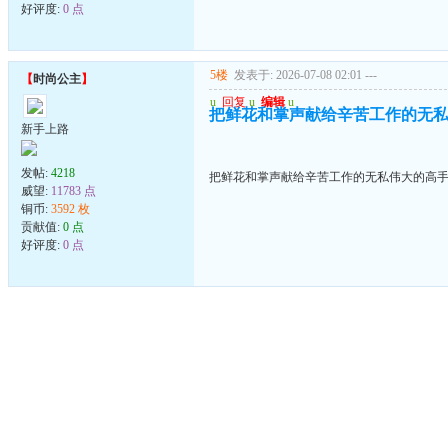
好评度:
0 点
5楼
发表于: 2026-07-08 02:01
---
【
时尚公主
】
u
回复
u
编辑
u
把鲜花和掌声献给辛苦工作的无
新手上路
发帖:
4218
把鲜花和掌声献给辛苦工作的无私伟大的高
威望:
11783 点
铜币:
3592 枚
贡献值:
0 点
好评度:
0 点