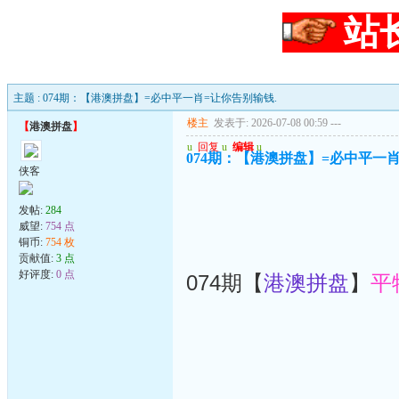
站
主题 : 074期：【港澳拼盘】=必中平一肖=让你告别输钱.
楼主
发表于: 2026-07-08 00:59
---
【
港澳拼盘
】
u
回复
u
编辑
u
074期：【港澳拼盘】=必中平一肖
侠客
发帖:
284
威望:
754 点
铜币:
754 枚
贡献值:
3 点
好评度:
0 点
074期【
港澳拼盘
】
平