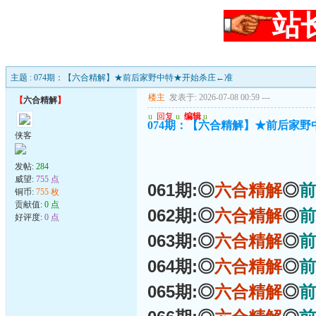
站
主题 : 074期：【六合精解】★前后家野中特★开始杀庄←准
楼主
发表于: 2026-07-08 00:59
---
【
六合精解
】
u
回复
u
编辑
u
074期：【六合精解】★前后家
侠客
发帖:
284
威望:
755 点
061期:◎
六合精解
◎
前
铜币:
755 枚
贡献值:
0 点
062期:◎
六合精解
◎
前
好评度:
0 点
063期:◎
六合精解
◎
前
064期:◎
六合精解
◎
前
065期:◎
六合精解
◎
前