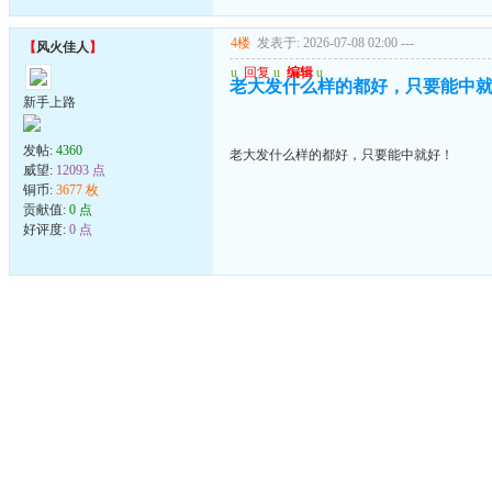
4楼
发表于: 2026-07-08 02:00
---
【
风火佳人
】
u
回复
u
编辑
u
老大发什么样的都好，只要能中
新手上路
发帖:
4360
老大发什么样的都好，只要能中就好！
威望:
12093 点
铜币:
3677 枚
贡献值:
0 点
好评度:
0 点