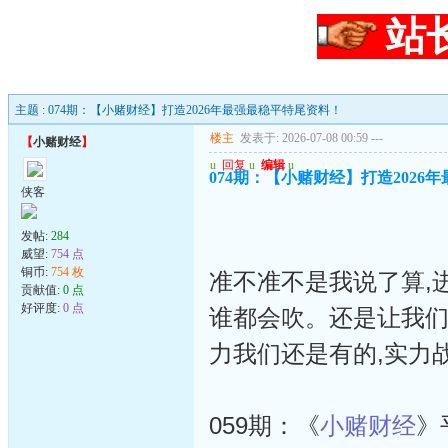
站
主题 : 074期：【小赌财经】打造2026年最强最稳平特尾资料！
楼主
发表于: 2026-07-08 00:59
---
【
小赌财经
】
u
回复
u
编辑
u
074期：【小赌财经】打造2026
侠客
发帖:
284
威望:
754 点
铜币:
754 枚
准不准不是我说了算,
贡献值:
0 点
好评度:
0 点
谁都会吹。还是让我们
力我们还是有的,实力
059期：《
小赌财经
》