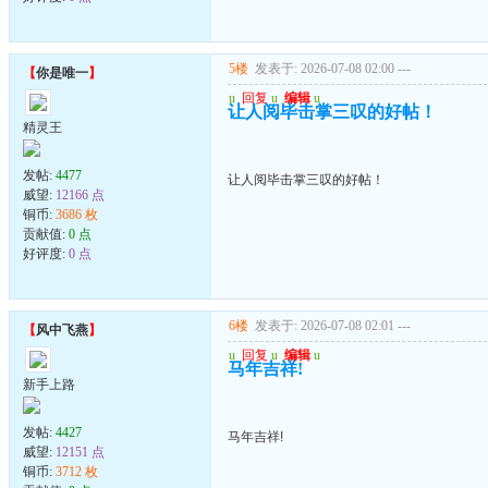
5楼
发表于: 2026-07-08 02:00
---
【
你是唯一
】
u
回复
u
编辑
u
让人阅毕击掌三叹的好帖！
精灵王
发帖:
4477
让人阅毕击掌三叹的好帖！
威望:
12166 点
铜币:
3686 枚
贡献值:
0 点
好评度:
0 点
6楼
发表于: 2026-07-08 02:01
---
【
风中飞燕
】
u
回复
u
编辑
u
马年吉祥!
新手上路
发帖:
4427
马年吉祥!
威望:
12151 点
铜币:
3712 枚