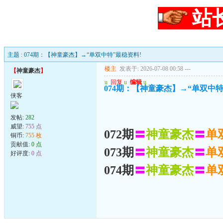
站
主题 : 074期：【神童豪杰】→“单双中特”最稳资料!
楼主
发表于: 2026-07-08 00:58
---
【
神童豪杰
】
u
回复
u
编辑
u
074期：【神童豪杰】→“单双中特
侠客
发帖:
282
威望:
755 点
072期
〓
神童豪杰
〓
单
铜币:
755 枚
贡献值:
0 点
073期
〓
神童豪杰
〓
单
好评度:
0 点
074期
〓
神童豪杰
〓
单