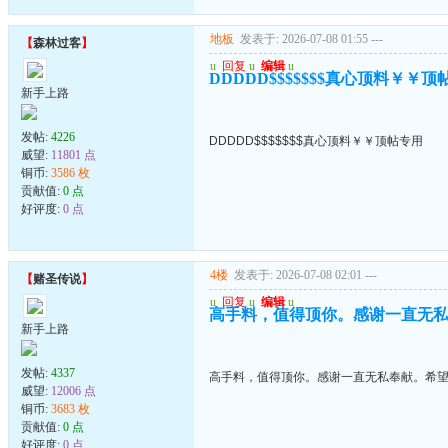
地板
发表于: 2026-07-08 01:55
---
【
森林过客
】
u
回复
u
编辑
u
DDDDD$$$$$$$真心顶料￥￥顶
新手上路
发帖:
4226
DDDDD$$$$$$$真心顶料￥￥顶帖专用
威望:
11801 点
铜币:
3586 枚
贡献值:
0 点
好评度:
0 点
4楼
发表于: 2026-07-08 02:01
---
【
赌圣传说
】
u
回复
u
编辑
u
高手料，值得顶你。感谢一直无
新手上路
发帖:
4337
高手料，值得顶你。感谢一直无私奉献。希
威望:
12006 点
铜币:
3683 枚
贡献值:
0 点
好评度:
0 点