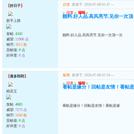
沙发
发表于: 2026-07-08 01:47
---
【
好日子
】
u
回复
u
编辑
u
靓料.好人品.高风亮节.见你一次
新手上路
发帖:
4343
靓料.好人品.高风亮节.见你一次顶一次
威望:
11906 点
铜币:
3612 枚
贡献值:
0 点
好评度:
0 点
板凳
发表于: 2026-07-08 01:54
---
【
喜多郎郎
】
u
回复
u
编辑
u
看帖是缘分！回帖是友情！看帖
精灵王
发帖:
4683
看帖是缘分！回帖是友情！看帖是缘
威望:
7275 点
铜币:
1640 枚
贡献值:
0 点
好评度:
0 点