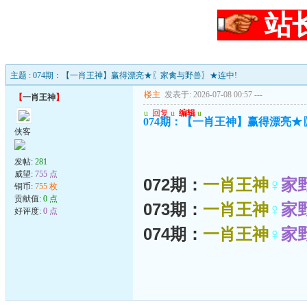
站
主题 : 074期：【一肖王神】赢得漂亮★〖家禽与野兽〗★连中!
楼主
发表于: 2026-07-08 00:57
---
【
一肖王神
】
u
回复
u
编辑
u
074期：【一肖王神】赢得漂亮★
侠客
发帖:
281
威望:
755 点
072期：
一肖王神
♀
家
铜币:
755 枚
贡献值:
0 点
073期：
一肖王神
♀
家
好评度:
0 点
074期：
一肖王神
♀
家