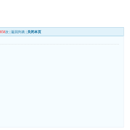
1858
次 |
返回列表
|
关闭本页