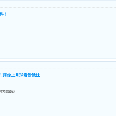
料！
..顶你上月球看嫦娥妹
月球看嫦娥妹