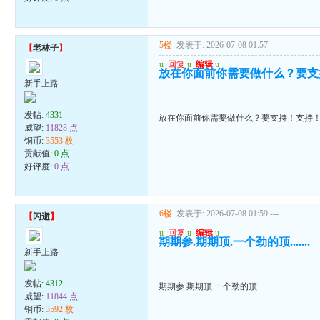
5楼
发表于: 2026-07-08 01:57
---
【
老林子
】
u
回复
u
编辑
u
放在你面前你需要做什么？要支
新手上路
发帖:
4331
放在你面前你需要做什么？要支持！支持
威望:
11828 点
铜币:
3553 枚
贡献值:
0 点
好评度:
0 点
6楼
发表于: 2026-07-08 01:59
---
【
闪逝
】
u
回复
u
编辑
u
期期参.期期顶.一个劲的顶.......
新手上路
发帖:
4312
期期参.期期顶.一个劲的顶.......
威望:
11844 点
铜币:
3592 枚