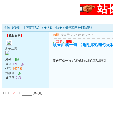
站
主题 : 060期：【正直无私】＜★３肖中特★＞横扫黑庄,长期验证！
10楼
发表于: 2026-06-02 23:07
---
【
并非有意
】
u
回复
u
编辑
u
顶★汇成一句：我的朋友,谢你无私
新手上路
发帖:
4439
顶★汇成一句：我的朋友,谢你无私奉献!
威望:
12116 点
铜币:
3657 枚
贡献值:
0 点
好评度:
0 点
<<
1
2
>>
[共
2
页]