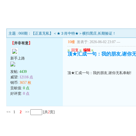
主题 : 060期：【正直无私】＜★３肖中特★＞横扫黑庄,长期验证！
10楼
发表于: 2026-06-02 23:07
---
【
并非有意
】
u
回复
u
编辑
u
顶★汇成一句：我的朋友,谢你无
新手上路
发帖:
4439
顶★汇成一句：我的朋友,谢你无私奉献!
威望:
12116 点
铜币:
3657 枚
贡献值:
0 点
好评度:
0 点
<<
1
2
>>
[共
2
页]