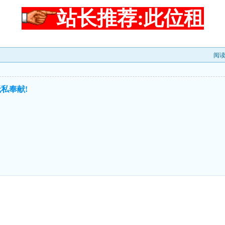
站长推荐:此位租
阅
私奉献!