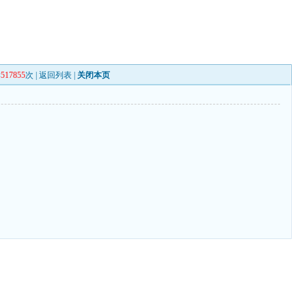
读
517855
次 |
返回列表
|
关闭本页