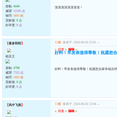
发帖:
4444
顶顶顶顶顶顶顶顶！
威望:
12165 点
铜币:
3695 枚
贡献值:
0 点
好评度:
0 点
12楼
发表于: 2026-06-02 23:01
---
【
喜多郎郎
】
u
回复
u
编辑
u
好料！早发表值得尊敬！祝愿您
精灵王
发帖:
4708
好料！早发表值得尊敬！祝愿您合家幸福吉
威望:
7323 点
铜币:
1665 枚
贡献值:
0 点
好评度:
0 点
13楼
发表于: 2026-06-02 23:04
---
【
风中飞燕
】
u
回复
u
编辑
u