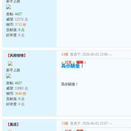
新手上路
发帖:
4427
威望:
12151 点
铜币:
3712 枚
贡献值:
0 点
好评度:
0 点
14楼
发表于: 2026-06-02 23:06
---
【
风雨惜情
】
u
回复
u
编辑
u
爲伱驕傲！
新手上路
发帖:
4427
爲伱驕傲！
威望:
12081 点
铜币:
3640 枚
贡献值:
0 点
好评度:
0 点
15楼
发表于: 2026-06-02 23:07
---
【
凰语
】