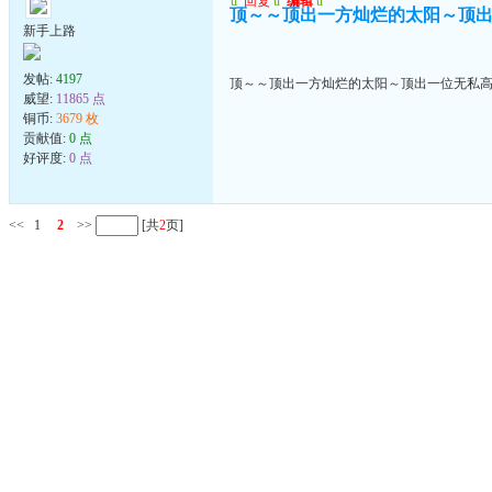
u
回复
u
编辑
u
顶～～顶出一方灿烂的太阳～顶
新手上路
发帖:
4197
顶～～顶出一方灿烂的太阳～顶出一位无私
威望:
11865 点
铜币:
3679 枚
贡献值:
0 点
好评度:
0 点
<<
1
2
>>
[共
2
页]