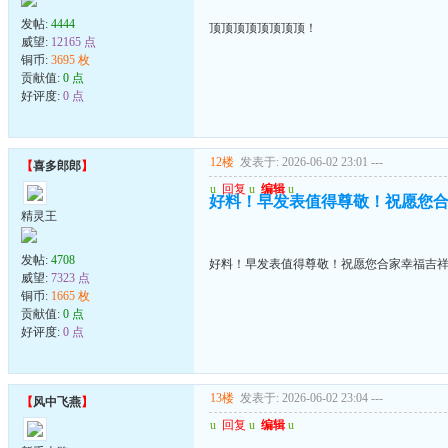
发帖:
4444
顶顶顶顶顶顶顶顶！
威望:
12165 点
铜币:
3695 枚
贡献值:
0 点
好评度:
0 点
12楼
发表于: 2026-06-02 23:01
---
【
喜多郎郎
】
u
回复
u
编辑
u
好料！早发表值得尊敬！祝愿您
精灵王
发帖:
4708
好料！早发表值得尊敬！祝愿您合家幸福吉
威望:
7323 点
铜币:
1665 枚
贡献值:
0 点
好评度:
0 点
13楼
发表于: 2026-06-02 23:04
---
【
风中飞燕
】
u
回复
u
编辑
u