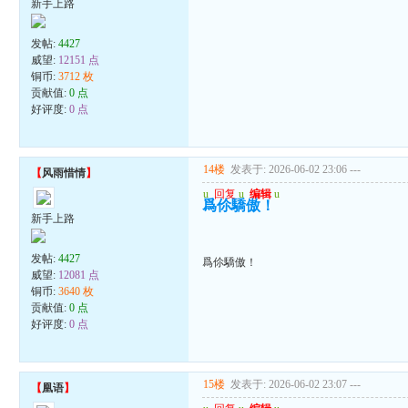
新手上路
发帖:
4427
威望:
12151 点
铜币:
3712 枚
贡献值:
0 点
好评度:
0 点
14楼
发表于: 2026-06-02 23:06
---
【
风雨惜情
】
u
回复
u
编辑
u
爲伱驕傲！
新手上路
发帖:
4427
爲伱驕傲！
威望:
12081 点
铜币:
3640 枚
贡献值:
0 点
好评度:
0 点
15楼
发表于: 2026-06-02 23:07
---
【
凰语
】