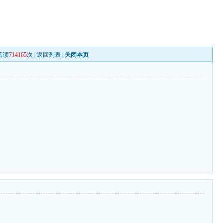
阅读
714165
次 |
返回列表
|
关闭本页