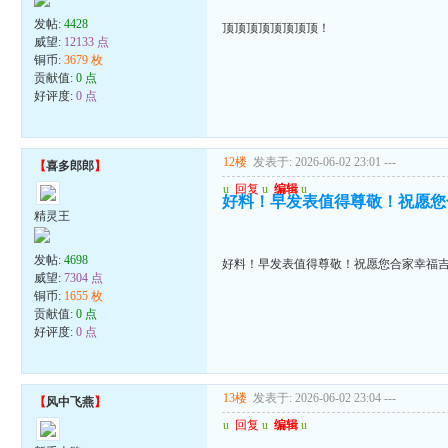
发帖:
4428
顶顶顶顶顶顶顶顶！
威望:
12133 点
铜币:
3679 枚
贡献值:
0 点
好评度:
0 点
12楼
发表于: 2026-06-02 23:01
---
【
喜多郎郎
】
u
回复
u
编辑
u
好料！早发表值得尊敬！祝愿您
精灵王
发帖:
4698
好料！早发表值得尊敬！祝愿您合家幸福
威望:
7304 点
铜币:
1655 枚
贡献值:
0 点
好评度:
0 点
13楼
发表于: 2026-06-02 23:04
---
【
风中飞燕
】
u
回复
u
编辑
u