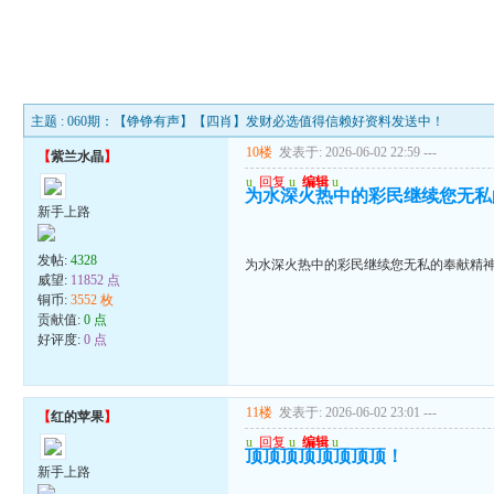
主题 : 060期：【铮铮有声】【四肖】发财必选值得信赖好资料发送中！
10楼
发表于: 2026-06-02 22:59
---
【
紫兰水晶
】
u
回复
u
编辑
u
为水深火热中的彩民继续您无私
新手上路
发帖:
4328
为水深火热中的彩民继续您无私的奉献精
威望:
11852 点
铜币:
3552 枚
贡献值:
0 点
好评度:
0 点
11楼
发表于: 2026-06-02 23:01
---
【
红的苹果
】
u
回复
u
编辑
u
顶顶顶顶顶顶顶顶！
新手上路