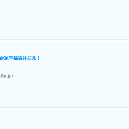
合家幸福吉祥如意！
吉祥如意！