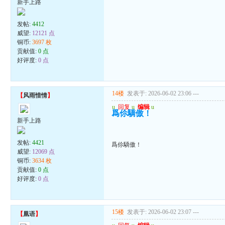
新手上路
发帖:
4412
威望:
12121 点
铜币:
3697 枚
贡献值:
0 点
好评度:
0 点
14楼
发表于: 2026-06-02 23:06
---
【
风雨惜情
】
u
回复
u
编辑
u
爲伱驕傲！
新手上路
发帖:
4421
爲伱驕傲！
威望:
12069 点
铜币:
3634 枚
贡献值:
0 点
好评度:
0 点
15楼
发表于: 2026-06-02 23:07
---
【
凰语
】