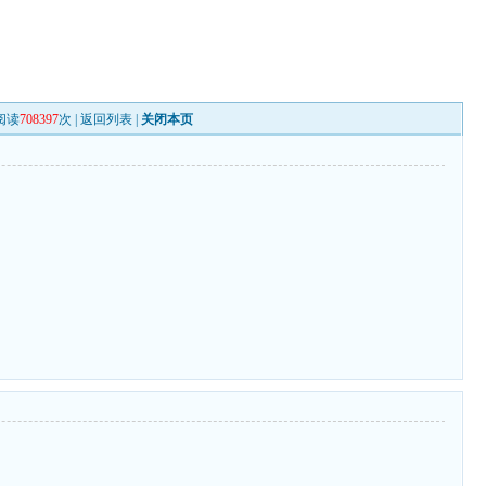
阅读
708397
次 |
返回列表
|
关闭本页