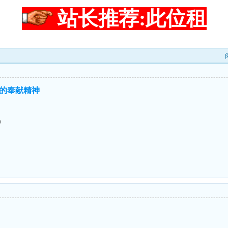
站长推荐:此位租
的奉献精神
神