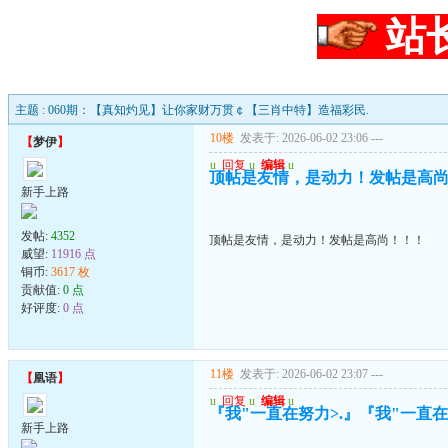
站
主题 : 060期：【真知灼见】让你家财万贯￠【三肖中特】造福彩民.
10楼
发表于: 2026-06-02 23:06
---
【
梦伊
】
u
回复
u
编辑
u
顶帖是友情，是动力！发帖是高
新手上路
发帖:
4352
顶帖是友情，是动力！发帖是高尚！！！
威望:
11916 点
铜币:
3617 枚
贡献值:
0 点
好评度:
0 点
11楼
发表于: 2026-06-02 23:07
---
【
凰语
】
u
回复
u
编辑
u
『我"一直在努力>.』『我"一直在珍
新手上路