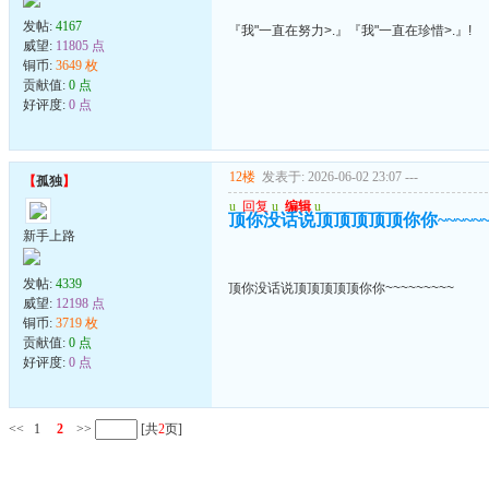
发帖:
4167
『我"一直在努力>.』『我"一直在珍惜>.』!
威望:
11805 点
铜币:
3649 枚
贡献值:
0 点
好评度:
0 点
12楼
发表于: 2026-06-02 23:07
---
【
孤独
】
u
回复
u
编辑
u
顶你没话说顶顶顶顶顶你你~~~~~~~
新手上路
发帖:
4339
顶你没话说顶顶顶顶顶你你~~~~~~~~~
威望:
12198 点
铜币:
3719 枚
贡献值:
0 点
好评度:
0 点
<<
1
2
>>
[共
2
页]