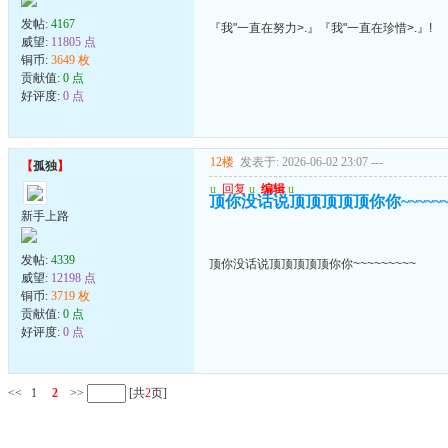
发帖:
4167
『我"一直在努力>.』『我"一直在珍惜>.』!
威望:
11805 点
铜币:
3649 枚
贡献值:
0 点
好评度:
0 点
12楼
发表于: 2026-06-02 23:07
---
【
孤独
】
u
回复
u
编辑
u
顶你没话说顶顶顶顶顶你你~~~~~~~
新手上路
发帖:
4339
顶你没话说顶顶顶顶顶你你~~~~~~~~~
威望:
12198 点
铜币:
3719 枚
贡献值:
0 点
好评度:
0 点
<<
1
2
>>
[共
2
页]