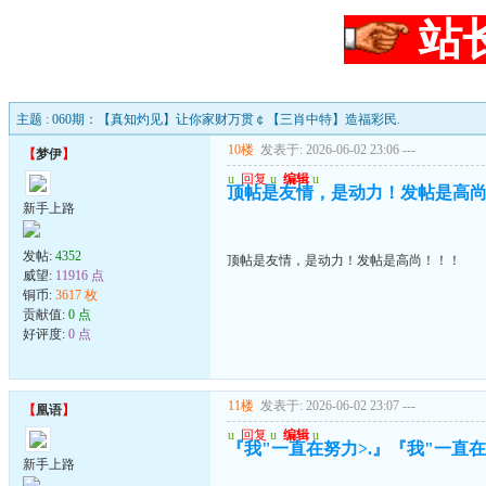
站
主题 : 060期：【真知灼见】让你家财万贯￠【三肖中特】造福彩民.
10楼
发表于: 2026-06-02 23:06
---
【
梦伊
】
u
回复
u
编辑
u
顶帖是友情，是动力！发帖是高
新手上路
发帖:
4352
顶帖是友情，是动力！发帖是高尚！！！
威望:
11916 点
铜币:
3617 枚
贡献值:
0 点
好评度:
0 点
11楼
发表于: 2026-06-02 23:07
---
【
凰语
】
u
回复
u
编辑
u
『我"一直在努力>.』『我"一直在珍
新手上路