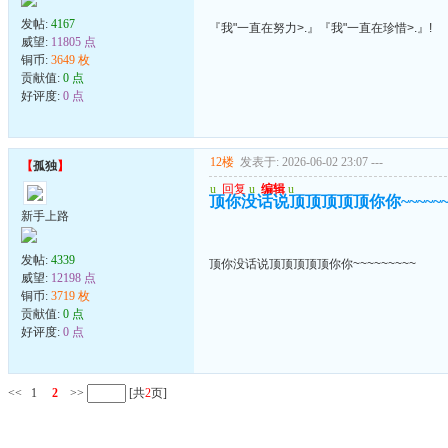
发帖:
4167
『我"一直在努力>.』『我"一直在珍惜>.』!
威望:
11805 点
铜币:
3649 枚
贡献值:
0 点
好评度:
0 点
12楼
发表于: 2026-06-02 23:07
---
【
孤独
】
u
回复
u
编辑
u
顶你没话说顶顶顶顶顶你你~~~~~~~
新手上路
发帖:
4339
顶你没话说顶顶顶顶顶你你~~~~~~~~~
威望:
12198 点
铜币:
3719 枚
贡献值:
0 点
好评度:
0 点
<<
1
2
>>
[共
2
页]