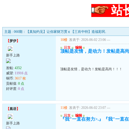
站
主题 : 060期：【真知灼见】让你家财万贯￠【三肖中特】造福彩民.
10楼
发表于: 2026-06-02 23:06
---
【
梦伊
】
u
回复
u
编辑
u
顶帖是友情，是动力！发帖是高
新手上路
发帖:
4352
顶帖是友情，是动力！发帖是高尚！！！
威望:
11916 点
铜币:
3617 枚
贡献值:
0 点
好评度:
0 点
11楼
发表于: 2026-06-02 23:07
---
【
凰语
】
u
回复
u
编辑
u
『我"一直在努力>.』『我"一直在珍
新手上路