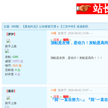
站
主题 : 060期：【真知灼见】让你家财万贯￠【三肖中特】造福彩民.
10楼
发表于: 2026-06-02 23:06
---
【
梦伊
】
u
回复
u
编辑
u
顶帖是友情，是动力！发帖是高
新手上路
发帖:
4380
顶帖是友情，是动力！发帖是高尚！！！
威望:
11972 点
铜币:
3645 枚
贡献值:
0 点
好评度:
0 点
11楼
发表于: 2026-06-02 23:07
---
【
凰语
】
u
回复
u
编辑
u
『我"一直在努力>.』『我"一直在珍
新手上路