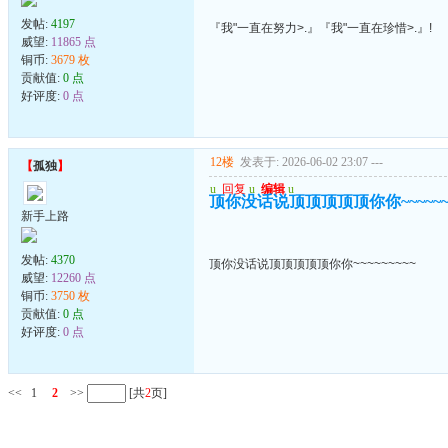
发帖:
4197
『我"一直在努力>.』『我"一直在珍惜>.』!
威望:
11865 点
铜币:
3679 枚
贡献值:
0 点
好评度:
0 点
12楼
发表于: 2026-06-02 23:07
---
【
孤独
】
u
回复
u
编辑
u
顶你没话说顶顶顶顶顶你你~~~~~~~
新手上路
发帖:
4370
顶你没话说顶顶顶顶顶你你~~~~~~~~~
威望:
12260 点
铜币:
3750 枚
贡献值:
0 点
好评度:
0 点
<<
1
2
>>
[共
2
页]