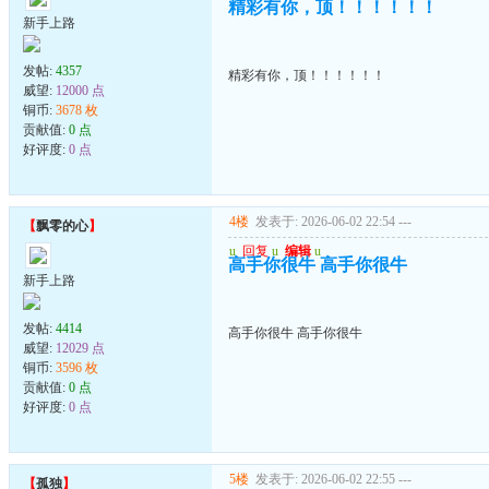
精彩有你，顶！！！！！！
新手上路
发帖:
4357
精彩有你，顶！！！！！！
威望:
12000 点
铜币:
3678 枚
贡献值:
0 点
好评度:
0 点
4楼
发表于: 2026-06-02 22:54
---
【
飘零的心
】
u
回复
u
编辑
u
高手你很牛 高手你很牛
新手上路
发帖:
4414
高手你很牛 高手你很牛
威望:
12029 点
铜币:
3596 枚
贡献值:
0 点
好评度:
0 点
5楼
发表于: 2026-06-02 22:55
---
【
孤独
】