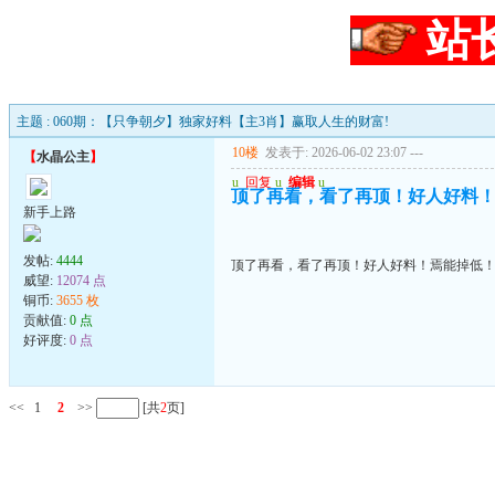
站
主题 : 060期：【只争朝夕】独家好料【主3肖】赢取人生的财富!
10楼
发表于: 2026-06-02 23:07
---
【
水晶公主
】
u
回复
u
编辑
u
顶了再看，看了再顶！好人好料
新手上路
发帖:
4444
顶了再看，看了再顶！好人好料！焉能掉低
威望:
12074 点
铜币:
3655 枚
贡献值:
0 点
好评度:
0 点
<<
1
2
>>
[共
2
页]