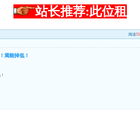
站长推荐:此位租
阅读
55
！焉能掉低！
低！