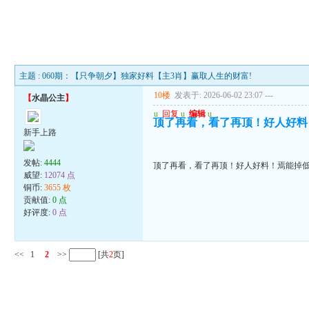
主题 : 060期：【只争朝夕】独家好料【主3肖】赢取人生的财富!
10楼
发表于: 2026-06-02 23:07
---
【
水晶公主
】
u
回复
u
编辑
u
顶了再看，看了再顶！好人好料
新手上路
发帖:
4444
顶了再看，看了再顶！好人好料！焉能掉
威望:
12074 点
铜币:
3655 枚
贡献值:
0 点
好评度:
0 点
<<
1
2
>>
[共
2
页]