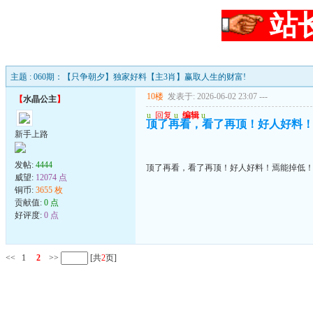
站
主题 : 060期：【只争朝夕】独家好料【主3肖】赢取人生的财富!
10楼
发表于: 2026-06-02 23:07
---
【
水晶公主
】
u
回复
u
编辑
u
顶了再看，看了再顶！好人好料
新手上路
发帖:
4444
顶了再看，看了再顶！好人好料！焉能掉低
威望:
12074 点
铜币:
3655 枚
贡献值:
0 点
好评度:
0 点
<<
1
2
>>
[共
2
页]