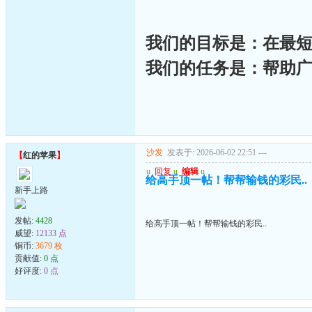
我们的目标是：在最
我们的任务是：帮助
沙发
发表于: 2026-06-02 22:51
---
【
红的苹果
】
u
回复
u
编辑
u
给高手顶一帖！帮帮输钱的彩民..
新手上路
发帖:
4428
给高手顶一帖！帮帮输钱的彩民..
威望:
12133 点
铜币:
3679 枚
贡献值:
0 点
好评度:
0 点