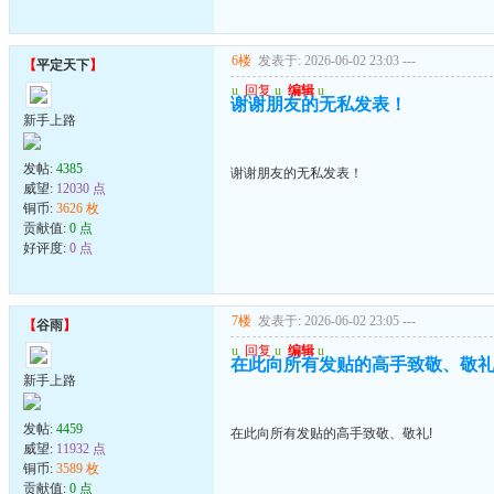
6楼
发表于: 2026-06-02 23:03
---
【
平定天下
】
u
回复
u
编辑
u
谢谢朋友的无私发表！
新手上路
发帖:
4385
谢谢朋友的无私发表！
威望:
12030 点
铜币:
3626 枚
贡献值:
0 点
好评度:
0 点
7楼
发表于: 2026-06-02 23:05
---
【
谷雨
】
u
回复
u
编辑
u
在此向所有发贴的高手致敬、敬礼
新手上路
发帖:
4459
在此向所有发贴的高手致敬、敬礼!
威望:
11932 点
铜币:
3589 枚
贡献值:
0 点