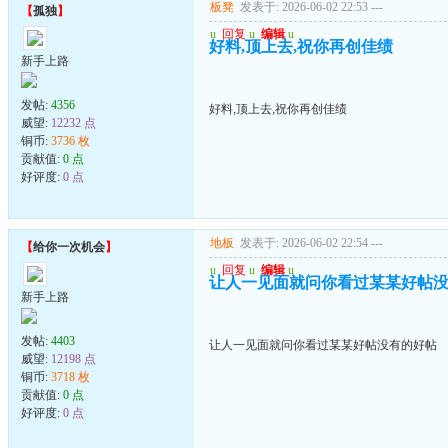
板凳
发表于: 2026-06-02 22:53
---
【
孤独
】
u
回复
u
编辑
u
好料,顶上去,祝你再创佳绩
新手上路
发帖:
4356
好料,顶上去,祝你再创佳绩
威望:
12232 点
铜币:
3736 枚
贡献值:
0 点
好评度:
0 点
地板
发表于: 2026-06-02 22:54
---
【
给你一次机会
】
u
回复
u
编辑
u
让人一见面就问你看过某某好帖
新手上路
发帖:
4403
让人一见面就问你看过某某好帖没有的好帖
威望:
12198 点
铜币:
3718 枚
贡献值:
0 点
好评度:
0 点