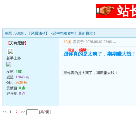
站
主题 : 060期：【风雷涌动】《必中精准资料》最新最准！
10楼
发表于: 2026-06-02 23:06
---
【
刀剑无情
】
u
回复
u
编辑
u
跟你真的是太爽了，期期赚大钱
新手上路
发帖:
4401
跟你真的是太爽了，期期赚大钱！
威望:
12048 点
铜币:
3629 枚
贡献值:
0 点
好评度:
0 点
<<
1
2
>>
[共
2
页]