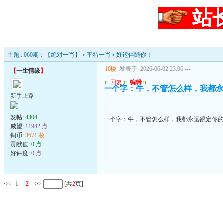
站
主题 : 060期：【绝对一肖】＜平特一肖＞好运伴随你！
10楼
发表于: 2026-06-02 23:06
---
【
一生情缘
】
u
回复
u
编辑
u
一个字：牛，不管怎么样，我都
新手上路
发帖:
4304
一个字：牛，不管怎么样，我都永远跟定你
威望:
11942 点
铜币:
3671 枚
贡献值:
0 点
好评度:
0 点
<<
1
2
>>
[共
2
页]