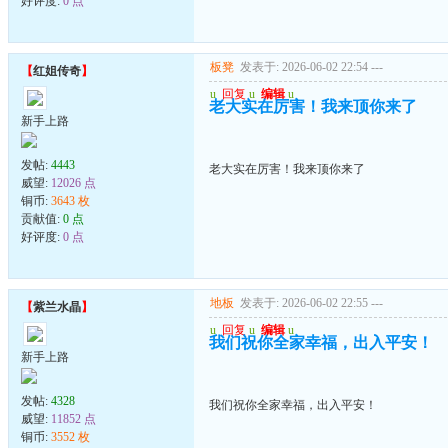
好评度:
0 点
板凳
发表于: 2026-06-02 22:54
---
【
红姐传奇
】
u
回复
u
编辑
u
老大实在厉害！我来顶你来了
新手上路
发帖:
4443
老大实在厉害！我来顶你来了
威望:
12026 点
铜币:
3643 枚
贡献值:
0 点
好评度:
0 点
地板
发表于: 2026-06-02 22:55
---
【
紫兰水晶
】
u
回复
u
编辑
u
我们祝你全家幸福，出入平安！
新手上路
发帖:
4328
我们祝你全家幸福，出入平安！
威望:
11852 点
铜币:
3552 枚