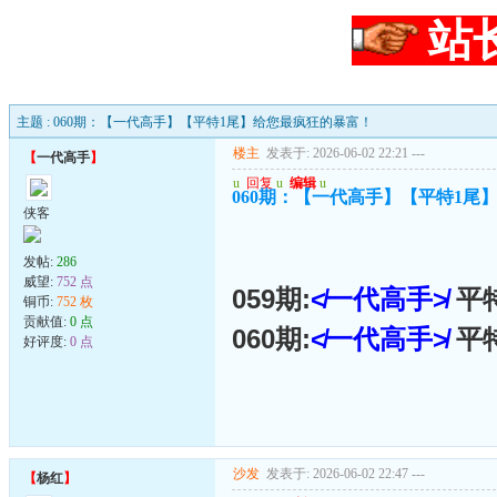
站
主题 : 060期：【一代高手】【平特1尾】给您最疯狂的暴富！
楼主
发表于: 2026-06-02 22:21
---
【
一代高手
】
u
回复
u
编辑
u
060期：【一代高手】【平特1尾
侠客
发帖:
286
威望:
752 点
059期:
≮一代高手≯
平
铜币:
752 枚
贡献值:
0 点
060期:
≮一代高手≯
平
好评度:
0 点
沙发
发表于: 2026-06-02 22:47
---
【
杨红
】