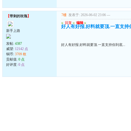
7楼
发表于: 2026-06-02 23:06
---
【
带刺的玫瑰
】
u
回复
u
编辑
u
好人有好报.好料就要顶.一直支持你到
新手上路
发帖:
4387
好人有好报.好料就要顶.一直支持你到底...
威望:
12142 点
铜币:
3709 枚
贡献值:
0 点
好评度:
0 点