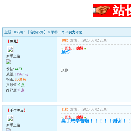
站
主题 : 060期：【名扬四海】※平特一肖※实力考验!
10楼
发表于: 2026-06-02 23:07
---
【
灵儿
】
u
回复
u
编辑
u
顶你
新手上路
发帖:
4423
顶你
威望:
11967 点
铜币:
3600 枚
贡献值:
0 点
好评度:
0 点
11楼
发表于: 2026-06-02 23:07
---
【
千年等后
】
u
回复
u
编辑
u
高手您辛苦啦！！！！！谢谢！
新手上路