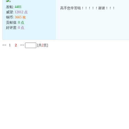
发帖:
4401
高手您辛苦啦！！！！！谢谢！！！
威望:
12012 点
铜币:
3665 枚
贡献值:
0 点
好评度:
0 点
<<
1
2
>>
[共
2
页]