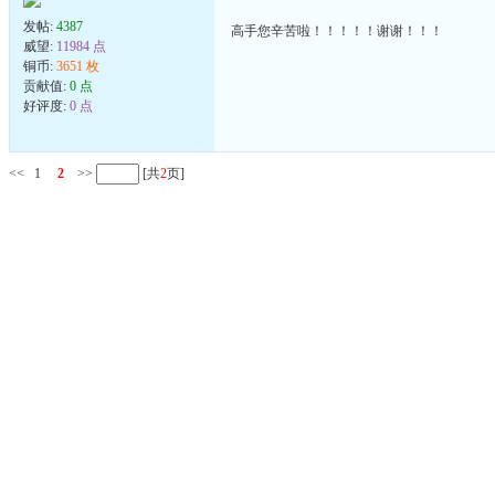
发帖:
4387
高手您辛苦啦！！！！！谢谢！！！
威望:
11984 点
铜币:
3651 枚
贡献值:
0 点
好评度:
0 点
<<
1
2
>>
[共
2
页]