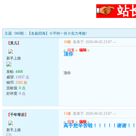
站
主题 : 060期：【名扬四海】※平特一肖※实力考验!
10楼
发表于: 2026-06-02 23:07
---
【
灵儿
】
u
回复
u
编辑
u
顶你
新手上路
发帖:
4408
顶你
威望:
11937 点
铜币:
3585 枚
贡献值:
0 点
好评度:
0 点
11楼
发表于: 2026-06-02 23:07
---
【
千年等后
】
u
回复
u
编辑
u
高手您辛苦啦！！！！！谢谢！
新手上路