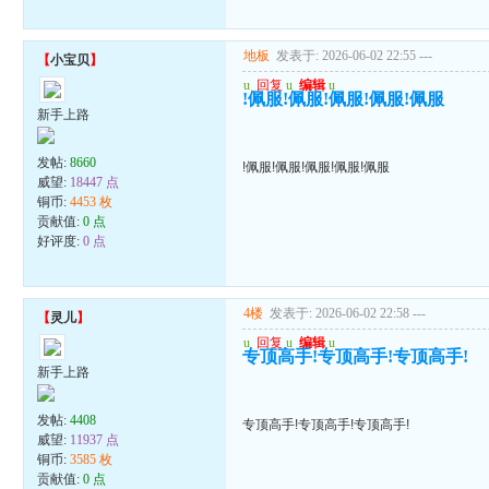
地板
发表于: 2026-06-02 22:55
---
【
小宝贝
】
u
回复
u
编辑
u
!佩服!佩服!佩服!佩服!佩服
新手上路
发帖:
8660
!佩服!佩服!佩服!佩服!佩服
威望:
18447 点
铜币:
4453 枚
贡献值:
0 点
好评度:
0 点
4楼
发表于: 2026-06-02 22:58
---
【
灵儿
】
u
回复
u
编辑
u
专顶高手!专顶高手!专顶高手!
新手上路
发帖:
4408
专顶高手!专顶高手!专顶高手!
威望:
11937 点
铜币:
3585 枚
贡献值:
0 点