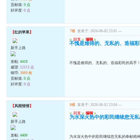
贡献值:
0 点
好评度:
0 点
7楼
发表于: 2026-06-02 23:01
---
【
红的苹果
】
u
回复
u
编辑
u
不愧是难得的、无私的、造福彩
新手上路
发帖:
4418
不愧是难得的、无私的、造福彩民的高手
威望:
12113 点
铜币:
3669 枚
贡献值:
0 点
好评度:
0 点
8楼
发表于: 2026-06-02 23:04
---
【
风雨惜情
】
u
回复
u
编辑
u
为水深火热中的彩民继续您无私
新手上路
发帖:
4409
为水深火热中的彩民继续您无私的奉献精