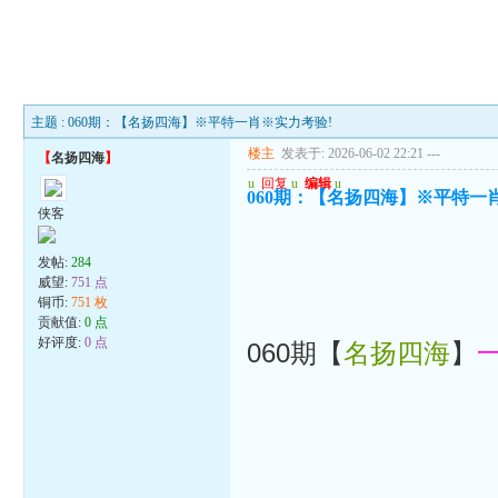
主题 : 060期：【名扬四海】※平特一肖※实力考验!
楼主
发表于: 2026-06-02 22:21
---
【
名扬四海
】
u
回复
u
编辑
u
060期：【名扬四海】※平特一
侠客
发帖:
284
威望:
751 点
铜币:
751 枚
贡献值:
0 点
好评度:
0 点
060期【
名扬四海
】