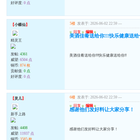
好评度:
0 点
5楼
发表于: 2026-06-02 22:59
---
【
小蝶仙
】
u
回复
u
编辑
u
美酒佳肴送给你!!!快乐健康送给你
精灵王
发帖:
4361
美酒佳肴送给你!!!快乐健康送给你!!
威望:
6504 点
铜币:
874 枚
贡献值:
0 点
好评度:
0 点
6楼
发表于: 2026-06-02 22:59
---
【
灵儿
】
u
回复
u
编辑
u
感谢他们发好料让大家分享！
新手上路
发帖:
4408
感谢他们发好料让大家分享！
威望:
11937 点
铜币:
3585 枚