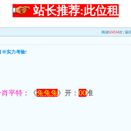
站长推荐:此位租
阅读
624534
次 |
返
肖※实力考验!
一肖平特
：《
兔兔兔
》开：
00
准