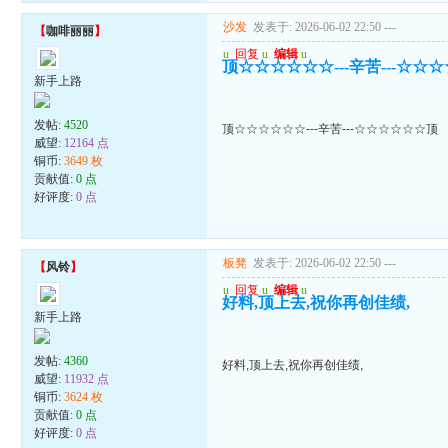
沙发
发表于: 2026-06-02 22:50
---
【
咖啡丽丽
】
u
回复
u
编辑
u
顶☆☆☆☆☆☆---辛苦---☆☆
新手上路
发帖:
4520
顶☆☆☆☆☆☆---辛苦---☆☆☆☆☆☆顶
威望:
12164 点
铜币:
3649 枚
贡献值:
0 点
好评度:
0 点
板凳
发表于: 2026-06-02 22:50
---
【
风铃
】
u
回复
u
编辑
u
好料,顶上去,祝你再创佳绩,
新手上路
发帖:
4360
好料,顶上去,祝你再创佳绩,
威望:
11932 点
铜币:
3624 枚
贡献值:
0 点
好评度:
0 点