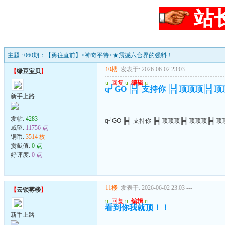
站
主题 : 060期：【勇往直前】<神奇平特>★震撼六合界的强料！
10楼
发表于: 2026-06-02 23:03
---
【
绿豆宝贝
】
u
回复
u
编辑
u
q╯GO ╠╣ 支持你 ╠╣顶顶顶╠╣
新手上路
发帖:
4283
q╯GO ╠╣ 支持你 ╠╣顶顶顶╠╣顶顶顶╠╣顶
威望:
11756 点
铜币:
3514 枚
贡献值:
0 点
好评度:
0 点
11楼
发表于: 2026-06-02 23:03
---
【
云锁雾楼
】
u
回复
u
编辑
u
看到你我就顶！！
新手上路