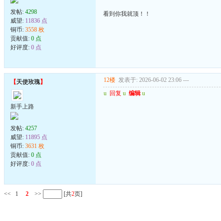
发帖:
4298
看到你我就顶！！
威望:
11836 点
铜币:
3558 枚
贡献值:
0 点
好评度:
0 点
12楼
发表于: 2026-06-02 23:06
---
【
天使玫瑰
】
u
回复
u
编辑
u
新手上路
发帖:
4257
威望:
11895 点
铜币:
3631 枚
贡献值:
0 点
好评度:
0 点
<<
1
2
>>
[共
2
页]