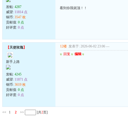
发帖:
4287
看到你我就顶！！
威望:
11814 点
铜币:
3547 枚
贡献值:
0 点
好评度:
0 点
12楼
发表于: 2026-06-02 23:06
---
【
天使玫瑰
】
u
回复
u
编辑
u
新手上路
发帖:
4245
威望:
11871 点
铜币:
3619 枚
贡献值:
0 点
好评度:
0 点
<<
1
2
>>
[共
2
页]