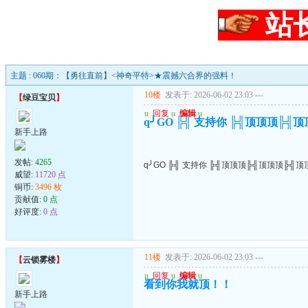
站
主题 : 060期：【勇往直前】<神奇平特>★震撼六合界的强料！
10楼
发表于: 2026-06-02 23:03
---
【
绿豆宝贝
】
u
回复
u
编辑
u
q╯GO ╠╣ 支持你 ╠╣顶顶顶╠╣
新手上路
发帖:
4265
q╯GO ╠╣ 支持你 ╠╣顶顶顶╠╣顶顶顶╠╣顶
威望:
11720 点
铜币:
3496 枚
贡献值:
0 点
好评度:
0 点
11楼
发表于: 2026-06-02 23:03
---
【
云锁雾楼
】
u
回复
u
编辑
u
看到你我就顶！！
新手上路