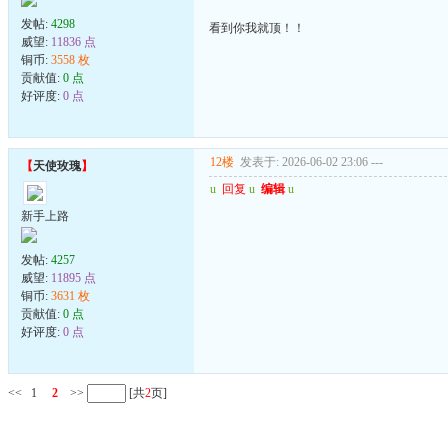
发帖:
4298
看到你我就顶！！
威望:
11836 点
铜币:
3558 枚
贡献值:
0 点
好评度:
0 点
12楼
发表于: 2026-06-02 23:06
---
【
天使玫瑰
】
u
回复
u
编辑
u
新手上路
发帖:
4257
威望:
11895 点
铜币:
3631 枚
贡献值:
0 点
好评度:
0 点
<<
1
2
>>
[共
2
页]