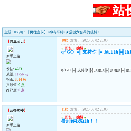
站
主题 : 060期：【勇往直前】<神奇平特>★震撼六合界的强料！
10楼
发表于: 2026-06-02 23:03
---
【
绿豆宝贝
】
u
回复
u
编辑
u
q╯GO ╠╣ 支持你 ╠╣顶顶顶╠╣
新手上路
发帖:
4283
q╯GO ╠╣ 支持你 ╠╣顶顶顶╠╣顶顶顶╠╣顶
威望:
11756 点
铜币:
3514 枚
贡献值:
0 点
好评度:
0 点
11楼
发表于: 2026-06-02 23:03
---
【
云锁雾楼
】
u
回复
u
编辑
u
看到你我就顶！！
新手上路